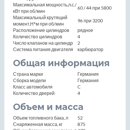
Максимальная мощность,л.с./
60 / 44 при 5800
кВт при об/мин
Максимальный крутящий
96 при 3200
момент,Н*м при об/мин
Расположение цилиндров
рядное
Количество цилиндров
4
Число клапанов на цилиндр
2
Система питания двигателя
карбюратор
Общая информация
Страна марки
Германия
Сборка модели
Германия
Класс автомобиля
C
Количество дверей
4
Объем и масса
Объем топливного бака, л
52
Снаряженная масса, кг
875