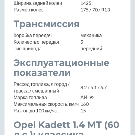
Ширина задней колеи
1425
Размер колес
175 / 70 / R13
Трансмиссия
Коробка передач
механика
Количество передач
5
Тип привода
передний
Эксплуатационные
показатели
Расход топлива, л город /
8.2 / 5.1 / 6.7
трасса / смешанный
Марка топлива
АИ-92
Максимальная скорость, км/ч
160
Разгон до 100 км/ч, с
15
Opel Kadett 1.4 MT (60
л.с.): классика