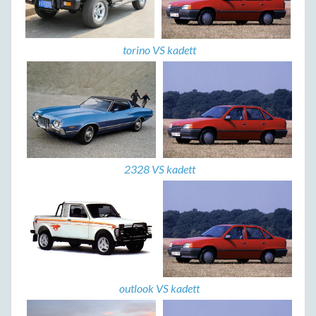
torino VS kadett
2328 VS kadett
outlook VS kadett