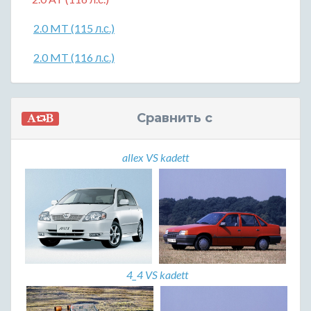
2.0 MT (115 л.с.)
2.0 MT (116 л.с.)
Сравнить с
allex VS kadett
4_4 VS kadett