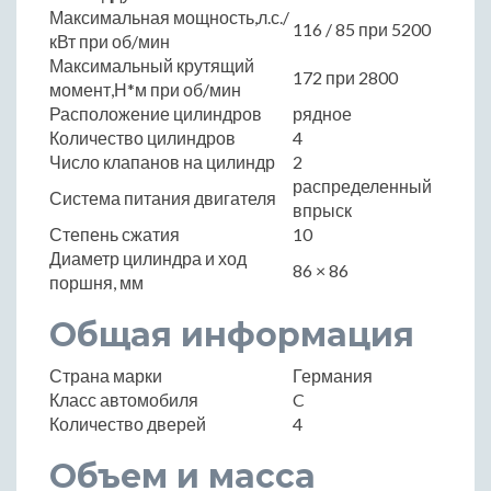
Максимальная мощность,л.с./
116 / 85 при 5200
кВт при об/мин
Максимальный крутящий
172 при 2800
момент,Н*м при об/мин
Расположение цилиндров
рядное
Количество цилиндров
4
Число клапанов на цилиндр
2
распределенный
Система питания двигателя
впрыск
Степень сжатия
10
Диаметр цилиндра и ход
86 × 86
поршня, мм
Общая информация
Страна марки
Германия
Класс автомобиля
C
Количество дверей
4
Объем и масса