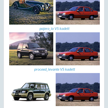
pajero_io VS kadett
proceed_levante VS kadett