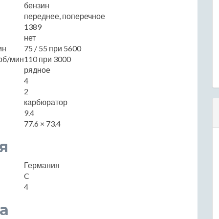
бензин
переднее, поперечное
1389
нет
ин
75 / 55 при 5600
об/мин
110 при 3000
рядное
4
2
карбюратор
9.4
77.6 × 73.4
я
Германия
C
4
а