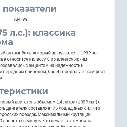
 показатели
АИ-95
75 л.с.): классика
ома
арный автомобиль, который выпускался с 1989 по
ва относится к классу C и является ярким
создавались с акцентом на надежность и
и передним приводом, Kadett предлагает комфорт
и.
ктеристики
новый двигатель объемом 1.4 литра (1389 см³) с
ь двигателя составляет 75 лошадиных сил, что
городских поездок. Максимальный крутящий
0 оборотах в минуту, что делает автомобиль
енчатая автоматическая коробка передач