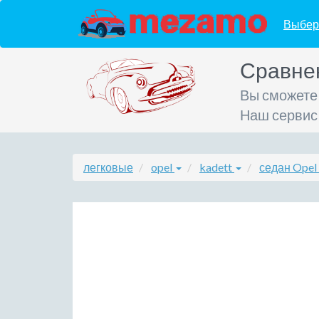
Выбер
Сравне
Вы сможете
Наш сервис
легковые
opel
kadett
седан Opel