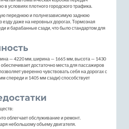
о в условиях плотного городского трафика.
мую переднюю и полунезависимую заднюю
ю езду даже на неровных дорогах. Тормозная
ди и барабанные сзади, что было стандартом для
чность
лина — 4220 мм, ширина — 1665 мм, высота — 1430
о обеспечивает достаточно места для пассажиров
м позволяет уверенно чувствовать себя на дорогах с
мм спереди и 1405 мм сзади) способствует
едостатки
ществ:
что облегчает обслуживание и ремонт.
аря небольшому объему двигателя.