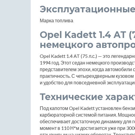
Эксплуатационные
Марка топлива
Opel Kadett 1.4 AT (
немецкого автопр
Opel Kadett 1.4 AT (75 л.с.) — это легенд
1994 год. Этот седан немецкого производст
представителем эпохи, когда автомобили 
практичность. С четырехдверным кузовом 
и удобство для повседневной эксплуатаци
Технические хара
Под капотом Opel Kadett установлен бензи
карбюраторной системой питания. Мощност
обеспечивает достаточную динамику для 
момент в 110 Н*м достигается уже при 300
отзывчивым на низких оборотах. Трехступ