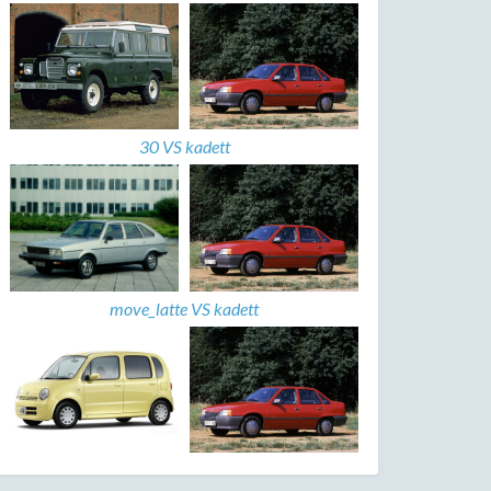
30 VS kadett
move_latte VS kadett