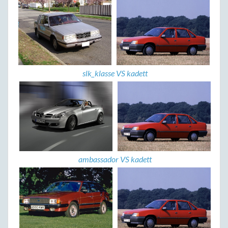
slk_klasse VS kadett
ambassador VS kadett