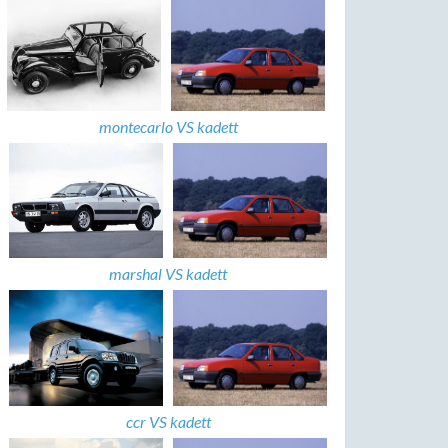
montecarlo VS kadett
marshal VS kadett
ccr VS kadett