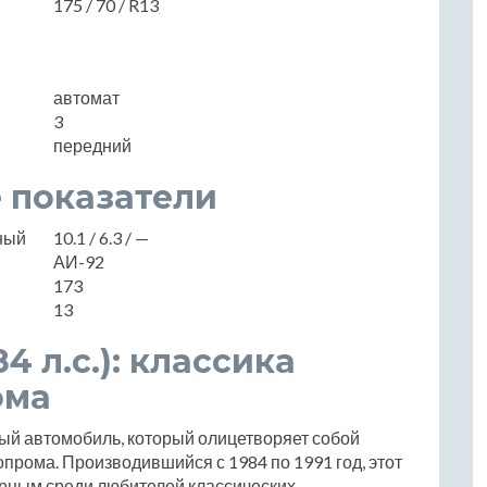
175 / 70 / R13
автомат
3
передний
 показатели
нный
10.1 / 6.3 / —
АИ-92
173
13
84 л.с.): классика
ома
арный автомобиль, который олицетворяет собой
прома. Производившийся с 1984 по 1991 год, этот
лярным среди любителей классических