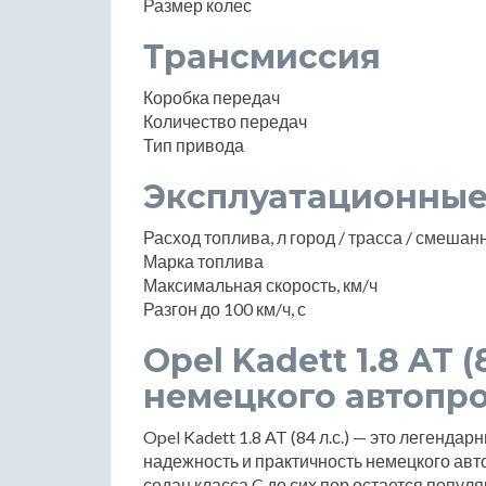
Размер колес
Трансмиссия
Коробка передач
Количество передач
Тип привода
Эксплуатационные
Расход топлива, л город / трасса / смеша
Марка топлива
Максимальная скорость, км/ч
Разгон до 100 км/ч, с
Opel Kadett 1.8 AT (
немецкого автопр
Opel Kadett 1.8 AT (84 л.с.) — это легенд
надежность и практичность немецкого авто
седан класса C до сих пор остается попу