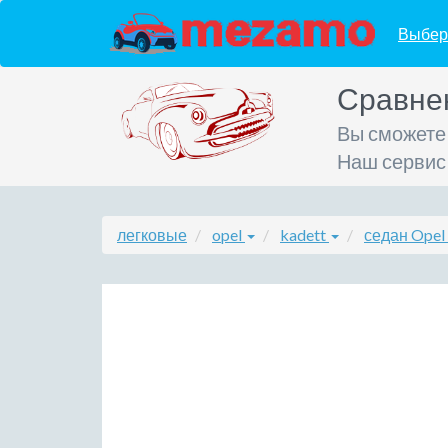
Выбер
Сравне
Вы сможете
Наш сервис
легковые
opel
kadett
седан Opel