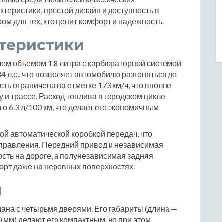
теристики, простой дизайн и доступность в
м для тех, кто ценит комфорт и надежность.
ктеристики
лем объемом 1.8 литра с карбюраторной системой
4 л.с., что позволяет автомобилю разгоняться до
сть ограничена на отметке 173 км/ч, что вполне
 и трассе. Расход топлива в городском цикле
его 6.3 л/100 км, что делает его экономичным
й автоматической коробкой передач, что
управления. Передний привод и независимая
сть на дороге, а полунезависимая задняя
орт даже на неровных поверхностях.
ы
дана с четырьмя дверями. Его габариты (длина —
 мм) делают его компактным, но при этом