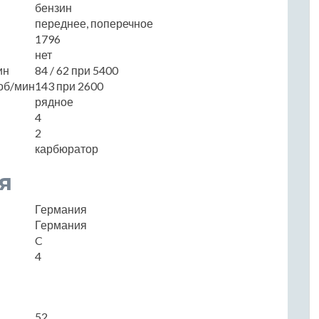
бензин
переднее, поперечное
1796
нет
ин
84 / 62 при 5400
об/мин
143 при 2600
рядное
4
2
карбюратор
я
Германия
Германия
C
4
52