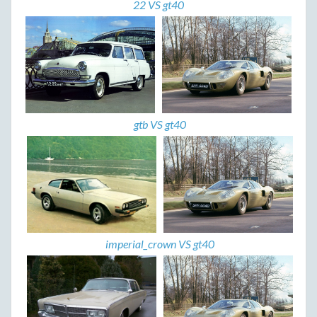
22 VS gt40
gtb VS gt40
imperial_crown VS gt40