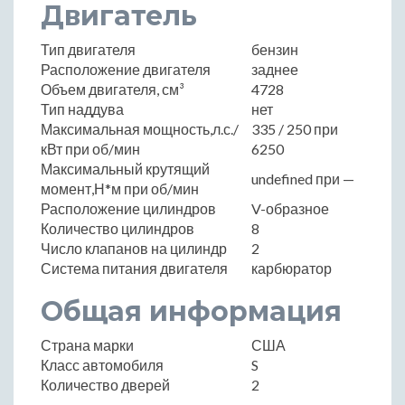
Двигатель
Тип двигателя
бензин
Расположение двигателя
заднее
Объем двигателя, см³
4728
Тип наддува
нет
Максимальная мощность,л.с./
335 / 250 при
кВт при об/мин
6250
Максимальный крутящий
undefined при —
момент,Н*м при об/мин
Расположение цилиндров
V-образное
Количество цилиндров
8
Число клапанов на цилиндр
2
Система питания двигателя
карбюратор
Общая информация
Страна марки
США
Класс автомобиля
S
Количество дверей
2