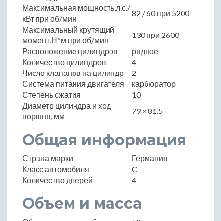
Максимальная мощность,л.с./
82 / 60 при 5200
кВт при об/мин
Максимальный крутящий
130 при 2600
момент,Н*м при об/мин
Расположение цилиндров
рядное
Количество цилиндров
4
Число клапанов на цилиндр
2
Система питания двигателя
карбюратор
Степень сжатия
10
Диаметр цилиндра и ход
79 × 81.5
поршня, мм
Общая информация
Страна марки
Германия
Класс автомобиля
C
Количество дверей
4
Объем и масса