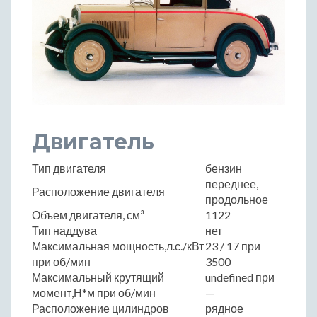
Двигатель
Тип двигателя
бензин
переднее,
Расположение двигателя
продольное
Объем двигателя, см³
1122
Тип наддува
нет
Максимальная мощность,л.с./кВт
23 / 17 при
при об/мин
3500
Максимальный крутящий
undefined при
момент,Н*м при об/мин
—
Расположение цилиндров
рядное