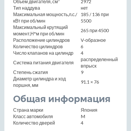
Объем двигателя, см³
2972
Тип наддува
нет
Максимальная мощность,л.с./
185 / 136 при
кВт при об/мин
5500
Максимальный крутящий
265 при 4500
момент,Н*м при об/мин
Расположение цилиндров
V-образное
Количество цилиндров
6
Число клапанов на цилиндр
4
распределенный
Система питания двигателя
впрыск
Степень сжатия
9
Диаметр цилиндра и ход
91.1 × 76
поршня, мм
Общая информация
Страна марки
Япония
Класс автомобиля
M
Количество дверей
4