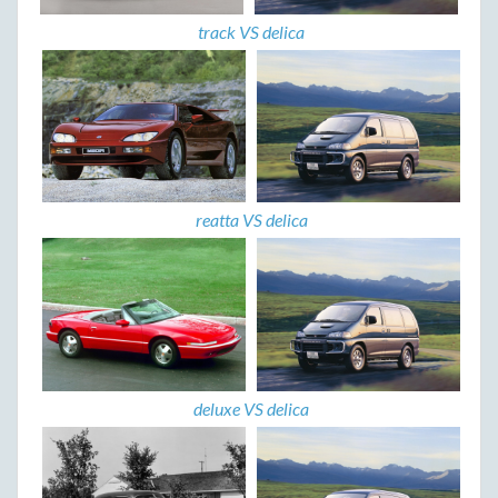
track VS delica
reatta VS delica
deluxe VS delica