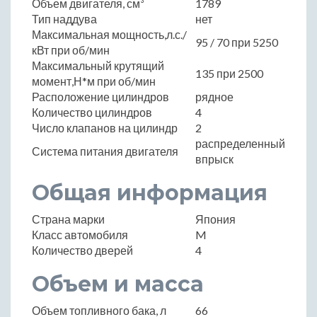
Объем двигателя, см³
1789
Тип наддува
нет
Максимальная мощность,л.с./
95 / 70 при 5250
кВт при об/мин
Максимальный крутящий
135 при 2500
момент,Н*м при об/мин
Расположение цилиндров
рядное
Количество цилиндров
4
Число клапанов на цилиндр
2
распределенный
Система питания двигателя
впрыск
Общая информация
Страна марки
Япония
Класс автомобиля
M
Количество дверей
4
Объем и масса
Объем топливного бака, л
66