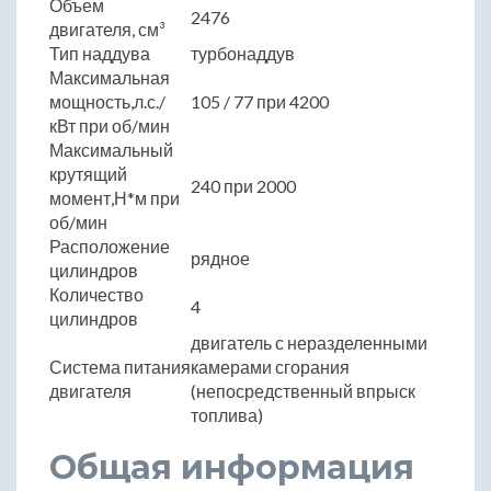
Объем
2476
двигателя, см³
Тип наддува
турбонаддув
Максимальная
мощность,л.с./
105 / 77 при 4200
кВт при об/мин
Максимальный
крутящий
240 при 2000
момент,Н*м при
об/мин
Расположение
рядное
цилиндров
Количество
4
цилиндров
двигатель с неразделенными
Система питания
камерами сгорания
двигателя
(непосредственный впрыск
топлива)
Общая информация