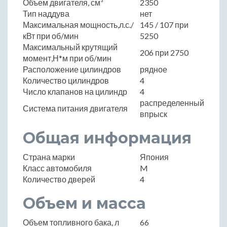
Объем двигателя, см³
2350
Тип наддува
нет
Максимальная мощность,л.с./
145 / 107 при
кВт при об/мин
5250
Максимальный крутящий
206 при 2750
момент,Н*м при об/мин
Расположение цилиндров
рядное
Количество цилиндров
4
Число клапанов на цилиндр
4
распределенный
Система питания двигателя
впрыск
Общая информация
Страна марки
Япония
Класс автомобиля
M
Количество дверей
4
Объем и масса
Объем топливного бака, л
66