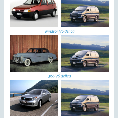
windsor VS delica
gc6 VS delica