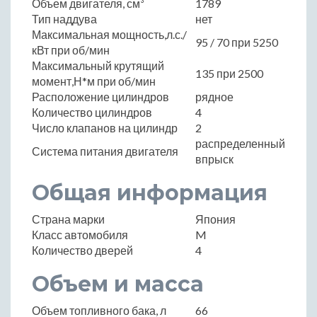
Объем двигателя, см³
1789
Тип наддува
нет
Максимальная мощность,л.с./
95 / 70 при 5250
кВт при об/мин
Максимальный крутящий
135 при 2500
момент,Н*м при об/мин
Расположение цилиндров
рядное
Количество цилиндров
4
Число клапанов на цилиндр
2
распределенный
Система питания двигателя
впрыск
Общая информация
Страна марки
Япония
Класс автомобиля
M
Количество дверей
4
Объем и масса
Объем топливного бака, л
66