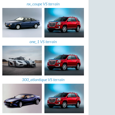
nx_coupe VS terrain
one_1 VS terrain
300_atlantique VS terrain