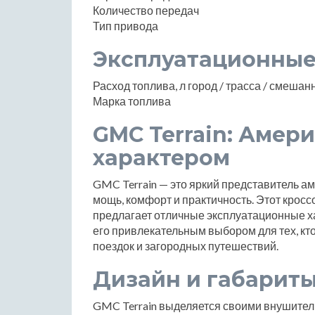
Количество передач
Тип привода
Эксплуатационные
Расход топлива, л город / трасса / смеша
Марка топлива
GMC Terrain: Амер
характером
GMC Terrain — это яркий представитель ам
мощь, комфорт и практичность. Этот кросс
предлагает отличные эксплуатационные ха
его привлекательным выбором для тех, кт
поездок и загородных путешествий.
Дизайн и габарит
GMC Terrain выделяется своими внушител