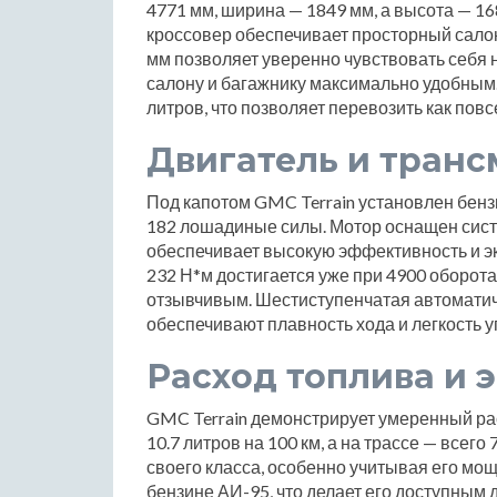
4771 мм, ширина — 1849 мм, а высота — 16
кроссовер обеспечивает просторный салон
мм позволяет уверенно чувствовать себя н
салону и багажнику максимально удобным.
литров, что позволяет перевозить как пов
Двигатель и транс
Под капотом GMC Terrain установлен бенз
182 лошадиные силы. Мотор оснащен сист
обеспечивает высокую эффективность и э
232 Н*м достигается уже при 4900 оборота
отзывчивым. Шестиступенчатая автоматич
обеспечивают плавность хода и легкость 
Расход топлива и 
GMC Terrain демонстрирует умеренный рас
10.7 литров на 100 км, а на трассе — всег
своего класса, особенно учитывая его мощ
бензине АИ-95, что делает его доступным