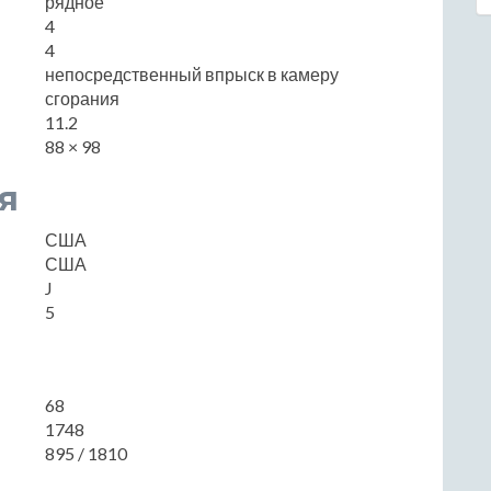
рядное
4
4
непосредственный впрыск в камеру
сгорания
11.2
88 × 98
я
США
США
J
5
68
1748
895 / 1810