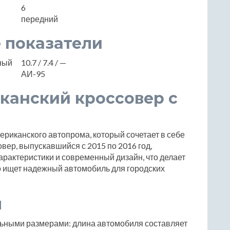
6
передний
 показатели
нный
10.7 / 7.4 / —
АИ-95
иканский кроссовер с
ериканского автопрома, который сочетает в себе
овер, выпускавшийся с 2015 по 2016 год,
рактеристики и современный дизайн, что делает
о ищет надежный автомобиль для городских
ы
ьными размерами: длина автомобиля составляет