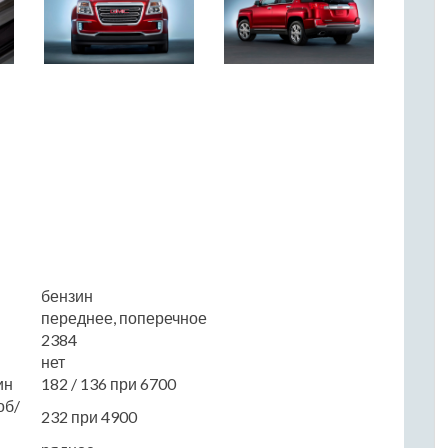
бензин
переднее, поперечное
2384
нет
ин
182 / 136 при 6700
об/
232 при 4900