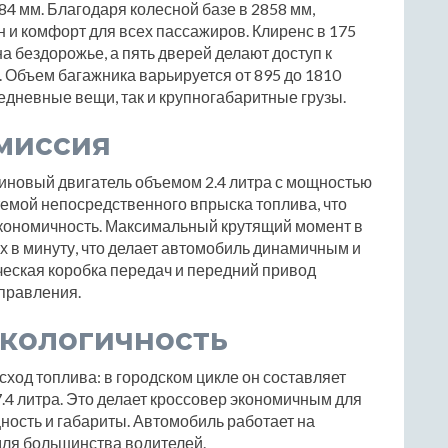
84 мм. Благодаря колесной базе в 2858 мм,
 и комфорт для всех пассажиров. Клиренс в 175
а бездорожье, а пять дверей делают доступ к
 Объем багажника варьируется от 895 до 1810
седневные вещи, так и крупногабаритные грузы.
миссия
иновый двигатель объемом 2.4 литра с мощностью
емой непосредственного впрыска топлива, что
кономичность. Максимальный крутящий момент в
х в минуту, что делает автомобиль динамичным и
еская коробка передач и передний привод
управления.
экологичность
ход топлива: в городском цикле он составляет
о 7.4 литра. Это делает кроссовер экономичным для
ность и габариты. Автомобиль работает на
 для большинства водителей.