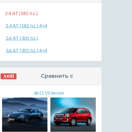
2.4 AT (182 л.с.)
2.4 AT (182 л.с.) 4×4
3.6 AT (301 л.с.)
3.6 AT (301 л.с.) 4×4
Сравнить с
db11 VS terrain