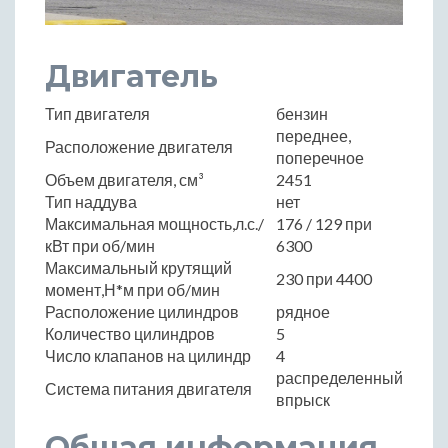
Двигатель
Тип двигателя
бензин
переднее,
Расположение двигателя
поперечное
Объем двигателя, см³
2451
Тип наддува
нет
Максимальная мощность,л.с./
176 / 129 при
кВт при об/мин
6300
Максимальный крутящий
230 при 4400
момент,Н*м при об/мин
Расположение цилиндров
рядное
Количество цилиндров
5
Число клапанов на цилиндр
4
распределенный
Система питания двигателя
впрыск
Общая информация