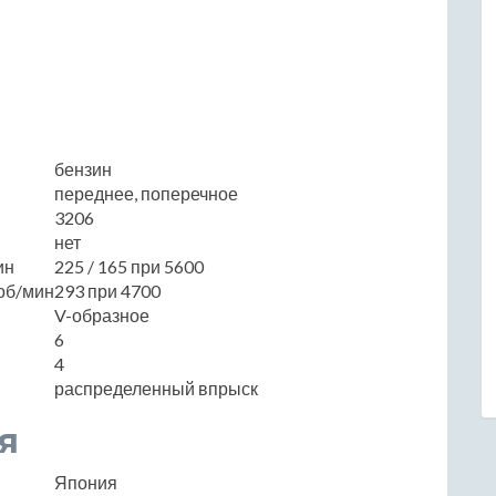
бензин
переднее, поперечное
3206
нет
ин
225 / 165 при 5600
об/мин
293 при 4700
V-образное
6
4
распределенный впрыск
я
Япония