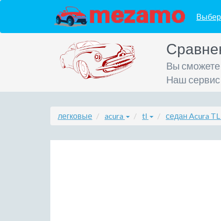
Выбер
Сравне
Вы сможете
Наш сервис
легковые
acura
tl
седан Acura T