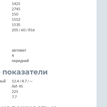
1425
2745
150
1552
1535
205 / 60 / R16
автомат
4
передний
 показатели
нный
12.4 / 8.7 / —
АИ-95
225
7.7