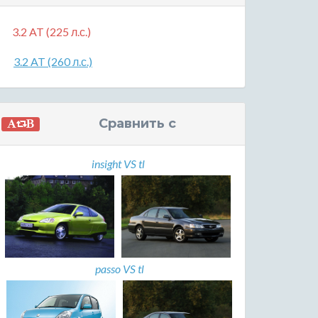
3.2 AT (225 л.с.)
3.2 AT (260 л.с.)
Сравнить с
insight VS tl
passo VS tl