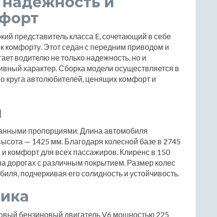
я надежность и
мфорт
ркий представитель класса E, сочетающий в себе
 к комфорту. Этот седан с передним приводом и
ает водителю не только надежность, но и
тивный характер. Сборка модели осуществляется в
го круга автолюбителей, ценящих комфорт и
ы
ванными пропорциями. Длина автомобиля
высота — 1425 мм. Благодаря колесной базе в 2745
 и комфорт для всех пассажиров. Клиренс в 150
на дорогах с различным покрытием. Размер колес
иля, подчеркивая его солидность и устойчивость.
мика
тровый бензиновый двигатель V6 мощностью 225