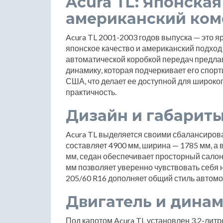
Acura TL: Японска
американский ко
Acura TL 2001-2003 годов выпуска — это я
японское качество и американский подход
автоматической коробкой передач предлаг
динамику, которая подчеркивает его спор
США, что делает ее доступной для широко
практичность.
Дизайн и габарит
Acura TL выделяется своими сбалансиро
составляет 4900 мм, ширина — 1785 мм, а 
мм, седан обеспечивает просторный салон
мм позволяет уверенно чувствовать себя 
205/60 R16 дополняет общий стиль автомоб
Двигатель и дина
Под капотом Acura TL установлен 3.2-ли