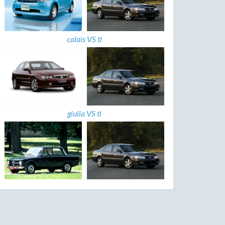
calais VS tl
giulia VS tl