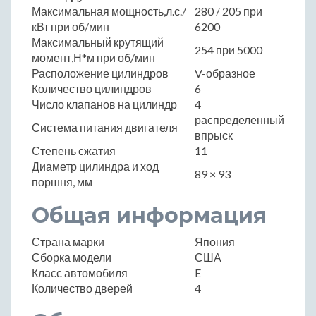
Максимальная мощность,л.с./
280 / 205 при
кВт при об/мин
6200
Максимальный крутящий
254 при 5000
момент,Н*м при об/мин
Расположение цилиндров
V-образное
Количество цилиндров
6
Число клапанов на цилиндр
4
распределенный
Система питания двигателя
впрыск
Степень сжатия
11
Диаметр цилиндра и ход
89 × 93
поршня, мм
Общая информация
Страна марки
Япония
Сборка модели
США
Класс автомобиля
E
Количество дверей
4