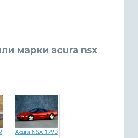
ли марки acura nsx
Acura NSX 1990
2