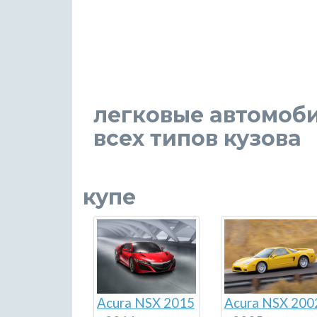
легковые автомоби
всех типов кузова
купе
Acura NSX 2015
Acura NSX 200