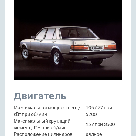
Двигатель
Максимальная мощность,л.с./
105 / 77 при
кВт при об/мин
5200
Максимальный крутящий
157 при 3500
момент,Н*м при об/мин
Расположение цилиндров
рядное