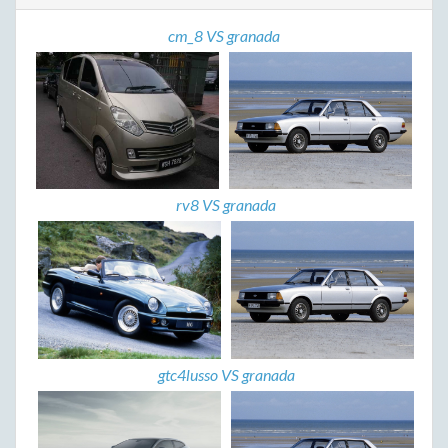
cm_8 VS granada
rv8 VS granada
gtc4lusso VS granada