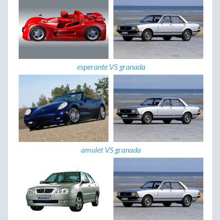
esperante VS granada
amulet VS granada