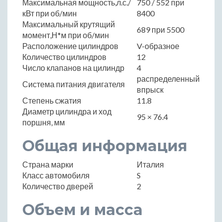
Максимальная мощность,л.с./
750 / 552 при
кВт при об/мин
8400
Максимальный крутящий
689 при 5500
момент,Н*м при об/мин
Расположение цилиндров
V-образное
Количество цилиндров
12
Число клапанов на цилиндр
4
распределенный
Система питания двигателя
впрыск
Степень сжатия
11.8
Диаметр цилиндра и ход
95 × 76.4
поршня, мм
Общая информация
Страна марки
Италия
Класс автомобиля
S
Количество дверей
2
Объем и масса