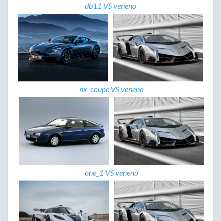
db11 VS veneno
nx_coupe VS veneno
one_1 VS veneno