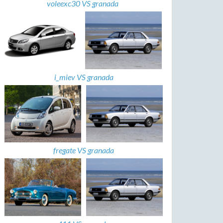
voleexc30 VS granada
i_miev VS granada
fregate VS granada