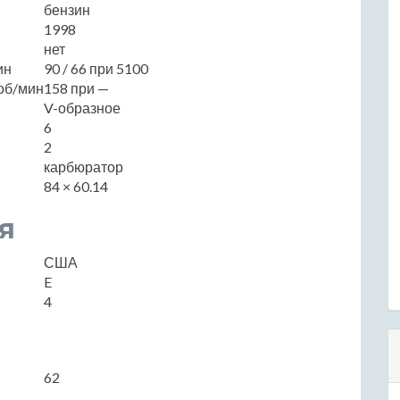
бензин
1998
нет
ин
90 / 66 при 5100
об/мин
158 при —
V-образное
6
2
карбюратор
84 × 60.14
я
США
E
4
62