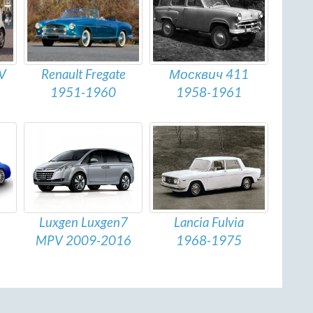
EV
Москвич 411
Renault Fregate
1958-1961
1951-1960
Luxgen Luxgen7
Lancia Fulvia
MPV 2009-2016
1968-1975