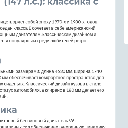
(147 л.с.): классика с
ицетворяет собой эпоху 1970-х и 1980-х годов.
 седан класса E сочетает в себе американский
 мощным двигателем, классическим дизайном и
ается популярным среди любителей ретро-
ы
льными размерами: длина 4630 мм, ширина 1740
70 мм обеспечивает комфортное пространство для
их сиденьях. Классический дизайн кузова в стиле
татус автомобиля, а клиренс в 180 мм делает его
вий.
мика
-литровый бензиновый двигатель V6 с
ошадиных сил обеспечивает уверенную динамику,