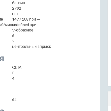
бензин
2792
нет
ин
147 / 108 при —
об/мин
undefined при —
V-образное
6
2
центральный впрыск
я
США
E
4
62