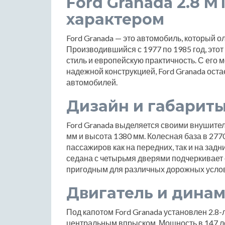
Ford Granada 2.8 MT 
характером
Ford Granada — это автомобиль, который ол
Производившийся с 1977 по 1985 год, этот
стиль и европейскую практичность. С его
надежной конструкцией, Ford Granada ост
автомобилей.
Дизайн и габарит
Ford Granada выделяется своими внушите
мм и высота 1380 мм. Колесная база в 27
пассажиров как на передних, так и на задн
седана с четырьмя дверями подчеркивает с
пригодным для различных дорожных усло
Двигатель и дина
Под капотом Ford Granada установлен 2.8
центральным впрыском. Мощность в 147 л