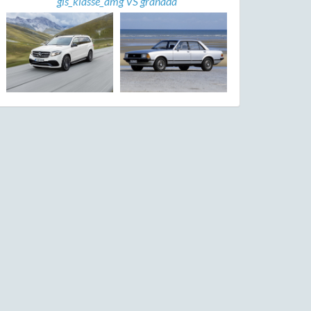
gls_klasse_amg VS granada