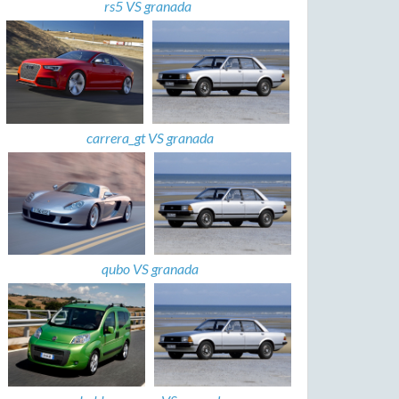
rs5 VS granada
carrera_gt VS granada
qubo VS granada