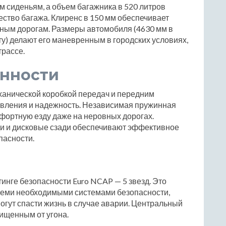
м сиденьям, а объем багажника в 520 литров
ество багажа. Клиренс в 150 мм обеспечивает
ным дорогам. Размеры автомобиля (4630 мм в
ту) делают его маневренным в городских условиях,
трассе.
енности
анической коробкой передач и передним
равления и надежность. Независимая пружинная
мфортную езду даже на неровных дорогах.
и и дисковые сзади обеспечивают эффективное
пасности.
тинге безопасности Euro NCAP — 5 звезд. Это
семи необходимыми системами безопасности,
огут спасти жизнь в случае аварии. Центральный
ищенным от угона.