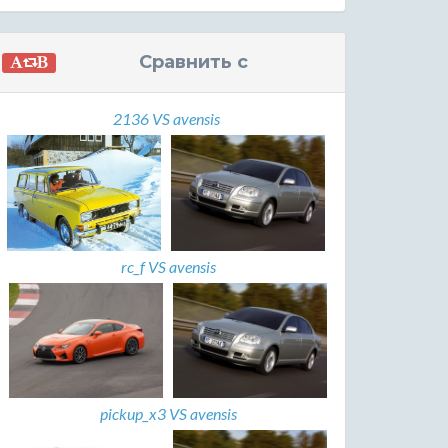
Сравнить с
2136 VS avensis
rc_f VS avensis
pickup_x3 VS avensis