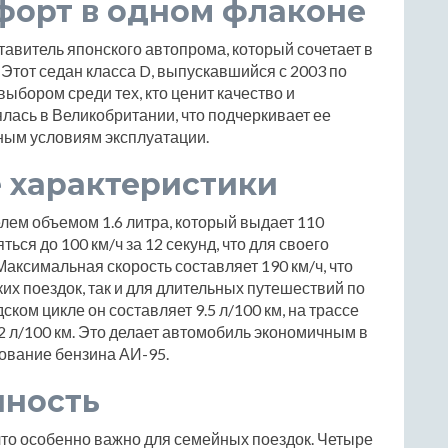
форт в одном флаконе
дставитель японского автопрома, который сочетает в
 Этот седан класса D, выпускавшийся с 2003 по
выбором среди тех, кто ценит качество и
лась в Великобритании, что подчеркивает ее
ным условиям эксплуатации.
 характеристики
ем объемом 1.6 литра, который выдает 110
ься до 100 км/ч за 12 секунд, что для своего
аксимальная скорость составляет 190 км/ч, что
ких поездок, так и для длительных путешествий по
ском цикле он составляет 9.5 л/100 км, на трассе
.2 л/100 км. Это делает автомобиль экономичным в
ование бензина АИ-95.
чность
 что особенно важно для семейных поездок. Четыре