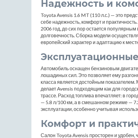
Надежность и ком
Toyota Avensis 1.6 MT (110 л.с.) — это пре
себе надежность, комфорт и практичность.
2006 год, до сих пор остается популярным 
долговечность. Сборка модели осуществля
европейский характер и адаптацию к мест
Эксплуатационные
Автомобиль оснащен бензиновым двигател
лошадиных сил. Это позволяет ему разгонят
класса является достойным показателем. М
делает Avensis подходящим как для городс
трассе. Расход топлива впечатляет: в город
— 5.8 л/100 км, а в смешанном режиме — 7
эксплуатации, особенно учитывая использ
Комфорт и практи
Салон Toyota Avensis просторен и удобен,