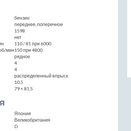
бензин
переднее, поперечное
1598
нет
ин
110 / 81 при 6000
об/мин
150 при 4800
рядное
4
4
распределенный впрыск
10.5
79 × 81.5
я
Япония
Великобритания
D