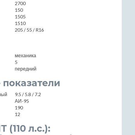
2700
150
1505
1510
205 / 55 / R16
механика
5
передний
 показатели
нный
9.5 / 5.8 / 7.2
АИ-95
190
12
 (110 л.с.):