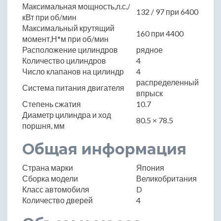
Максимальная мощность,л.с./
132 / 97 при 6400
кВт при об/мин
Максимальный крутящий
160 при 4400
момент,Н*м при об/мин
Расположение цилиндров
рядное
Количество цилиндров
4
Число клапанов на цилиндр
4
распределенный
Система питания двигателя
впрыск
Степень сжатия
10.7
Диаметр цилиндра и ход
80.5 × 78.5
поршня, мм
Общая информация
Страна марки
Япония
Сборка модели
Великобритания
Класс автомобиля
D
Количество дверей
4