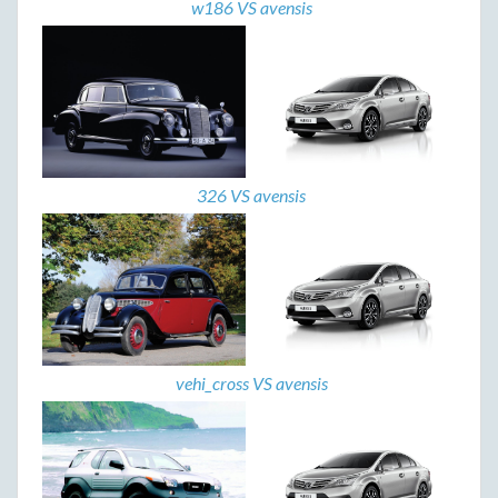
w186 VS avensis
326 VS avensis
vehi_cross VS avensis