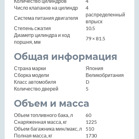
Количество цилиндров
4
Число клапанов на цилиндр
4
распределенный
Система питания двигателя
впрыск
Степень сжатия
10.5
Диаметр цилиндра и ход
79 × 81.5
поршня, мм
Общая информация
Страна марки
Япония
Сборка модели
Великобритания
Класс автомобиля
D
Количество дверей
5
Объем и масса
Объем топливного бака, л
60
Снаряженная масса, кг
1225
Объем багажника мин/макс, л
510
Полная масса, кг
1730