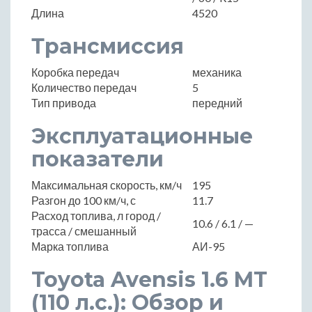
Длина
4520
Трансмиссия
Коробка передач
механика
Количество передач
5
Тип привода
передний
Эксплуатационные
показатели
Максимальная скорость, км/ч
195
Разгон до 100 км/ч, с
11.7
Расход топлива, л город /
10.6 / 6.1 / —
трасса / смешанный
Марка топлива
АИ-95
Toyota Avensis 1.6 MT
(110 л.с.): Обзор и