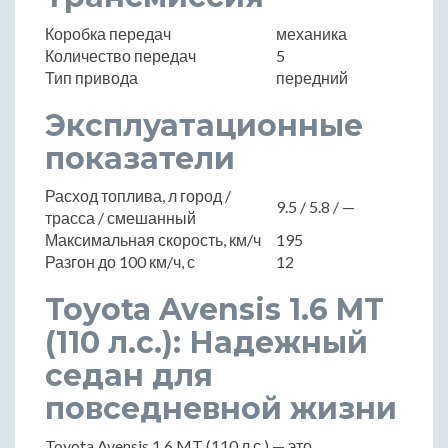
Коробка передач
механика
Количество передач
5
Тип привода
передний
Эксплуатационные
показатели
Расход топлива, л город /
9.5 / 5.8 / —
трасса / смешанный
Максимальная скорость, км/ч
195
Разгон до 100 км/ч, с
12
Toyota Avensis 1.6 MT
(110 л.с.): Надежный
седан для
повседневной жизни
Toyota Avensis 1.6 MT (110 л.с.) — это