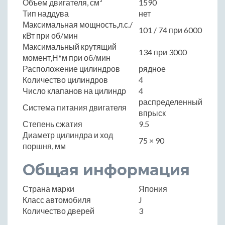
Объем двигателя, см³
1590
Тип наддува
нет
Максимальная мощность,л.с./
101 / 74 при 6000
кВт при об/мин
Максимальный крутящий
134 при 3000
момент,Н*м при об/мин
Расположение цилиндров
рядное
Количество цилиндров
4
Число клапанов на цилиндр
4
распределенный
Система питания двигателя
впрыск
Степень сжатия
9.5
Диаметр цилиндра и ход
75 × 90
поршня, мм
Общая информация
Страна марки
Япония
Класс автомобиля
J
Количество дверей
3