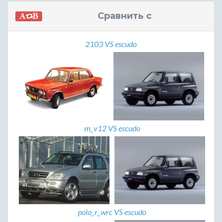
Сравнить с
2103 VS escudo
m_v12 VS escudo
polo_r_wrc VS escudo