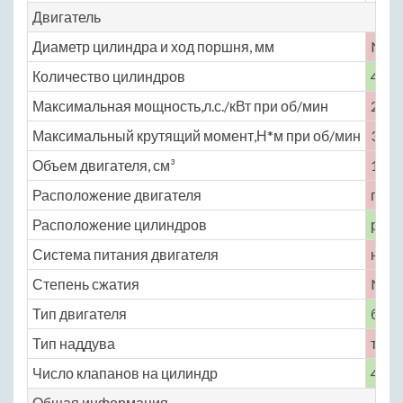
Двигатель
Диаметр цилиндра и ход поршня, мм
No
Количество цилиндров
4
Максимальная мощность,л.с./кВт при об/мин
220 
Максимальный крутящий момент,Н*м при об/мин
350 
Объем двигателя, см³
1984
Расположение двигателя
пере
Расположение цилиндров
рядн
Система питания двигателя
непо
Степень сжатия
No
Тип двигателя
бенз
Тип наддува
турб
Число клапанов на цилиндр
4
Общая информация