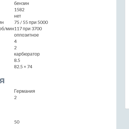
бензин
1582
нет
ин
75 / 55 при 5000
об/мин
117 при 3700
оппозитное
4
2
карбюратор
8.5
82.5 × 74
я
Германия
2
50