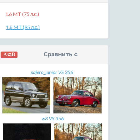
1.6 MT (75 л.с.)
1.6 MT (95 л.с.)
Сравнить с
pajero_junior VS 356
w8 VS 356