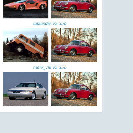
laplander VS 356
mark_viii VS 356