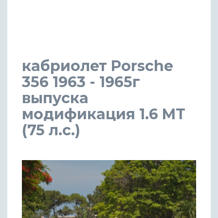
кабриолет Porsche
356 1963 - 1965г
выпуска
модификация 1.6 MT
(75 л.с.)