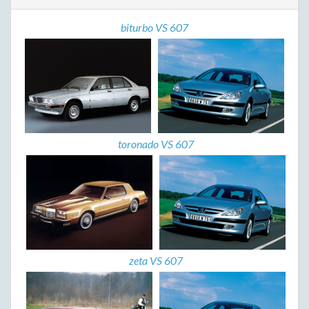
biturbo VS 607
toronado VS 607
zeta VS 607