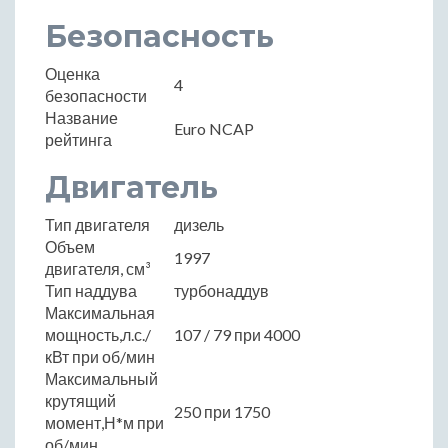
Безопасность
Оценка
4
безопасности
Название
Euro NCAP
рейтинга
Двигатель
Тип двигателя
дизель
Объем
1997
двигателя, см³
Тип наддува
турбонаддув
Максимальная
мощность,л.с./
107 / 79 при 4000
кВт при об/мин
Максимальный
крутящий
250 при 1750
момент,Н*м при
об/мин