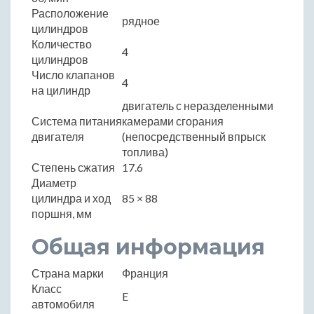
Расположение
рядное
цилиндров
Количество
4
цилиндров
Число клапанов
4
на цилиндр
двигатель с неразделенными
Система питания
камерами сгорания
двигателя
(непосредственный впрыск
топлива)
Степень сжатия
17.6
Диаметр
цилиндра и ход
85 × 88
поршня, мм
Общая информация
Страна марки
Франция
Класс
E
автомобиля