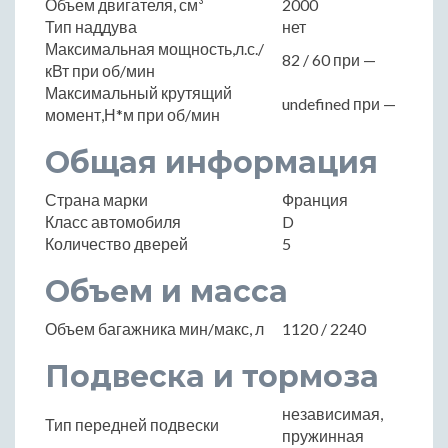
Объем двигателя, см³
2000
Тип наддува
нет
Максимальная мощность,л.с./
82 / 60 при —
кВт при об/мин
Максимальный крутящий
undefined при —
момент,Н*м при об/мин
Общая информация
Страна марки
Франция
Класс автомобиля
D
Количество дверей
5
Объем и масса
Объем багажника мин/макс, л
1120 / 2240
Подвеска и тормоза
независимая,
Тип передней подвески
пружинная