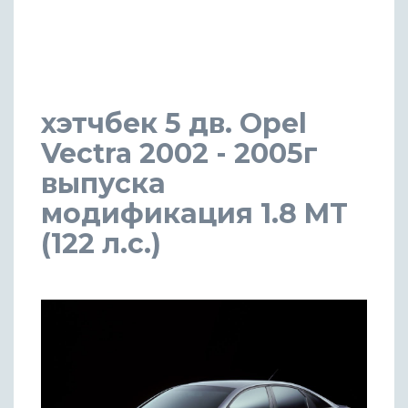
хэтчбек 5 дв. Opel
Vectra 2002 - 2005г
выпуска
модификация 1.8 MT
(122 л.с.)