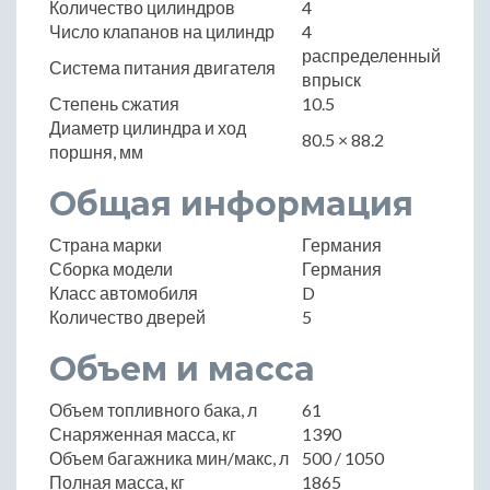
Количество цилиндров
4
Число клапанов на цилиндр
4
распределенный
Система питания двигателя
впрыск
Степень сжатия
10.5
Диаметр цилиндра и ход
80.5 × 88.2
поршня, мм
Общая информация
Страна марки
Германия
Сборка модели
Германия
Класс автомобиля
D
Количество дверей
5
Объем и масса
Объем топливного бака, л
61
Снаряженная масса, кг
1390
Объем багажника мин/макс, л
500 / 1050
Полная масса, кг
1865