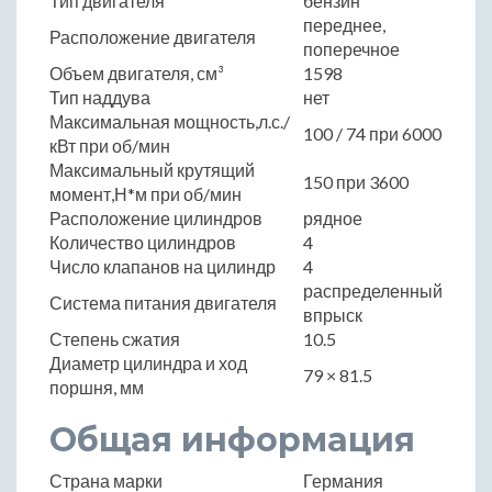
Тип двигателя
бензин
переднее,
Расположение двигателя
поперечное
Объем двигателя, см³
1598
Тип наддува
нет
Максимальная мощность,л.с./
100 / 74 при 6000
кВт при об/мин
Максимальный крутящий
150 при 3600
момент,Н*м при об/мин
Расположение цилиндров
рядное
Количество цилиндров
4
Число клапанов на цилиндр
4
распределенный
Система питания двигателя
впрыск
Степень сжатия
10.5
Диаметр цилиндра и ход
79 × 81.5
поршня, мм
Общая информация
Страна марки
Германия