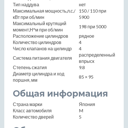
Тип наддува
нет
Максимальная мощность,л.с./
150 / 110 при
кВт при об/мин
5900
Максимальный крутящий
198 при 5000
момент,Н*м при об/мин
Расположение цилиндров
рядное
Количество цилиндров
4
Число клапанов на цилиндр
4
распределенный
Система питания двигателя
впрыск
Степень сжатия
9.8
Диаметр цилиндра и ход
85 × 95
поршня, мм
Общая информация
Страна марки
Япония
Класс автомобиля
M
Количество дверей
5