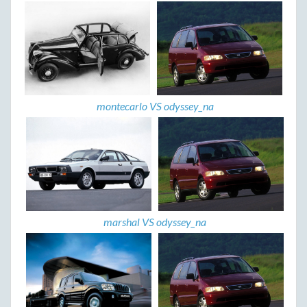
montecarlo VS odyssey_na
marshal VS odyssey_na