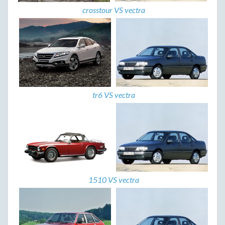
crosstour VS vectra
tr6 VS vectra
1510 VS vectra