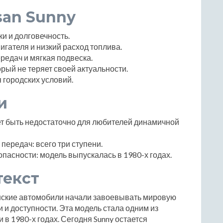
san Sunny
и и долговечность.
гателя и низкий расход топлива.
редач и мягкая подвеска.
орый не теряет своей актуальности.
 городских условий.
и
ет быть недостаточно для любителей динамичной
передач: всего три ступени.
пасности: модель выпускалась в 1980-х годах.
текст
понские автомобили начали завоевывать мировую
 и доступности. Эта модель стала одним из
в 1980-х годах. Сегодня Sunny остается