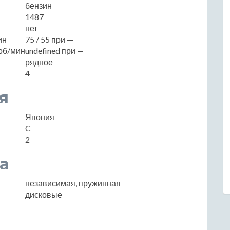
бензин
1487
нет
ин
75 / 55 при —
об/мин
undefined при —
рядное
4
я
Япония
C
2
а
независимая, пружинная
дисковые