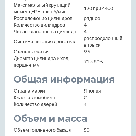
Максимальный крутящий
120 при 4400
момент,Н*м при об/мин
Расположение цилиндров
рядное
Количество цилиндров
4
Число клапанов на цилиндр
4
распределенный
Система питания двигателя
впрыск
Степень сжатия
9.5
Диаметр цилиндра и ход
71 × 80.5
поршня, мм
Общая информация
Страна марки
Япония
Класс автомобиля
C
Количество дверей
4
Объем и масса
Объем топливного бака, л
50