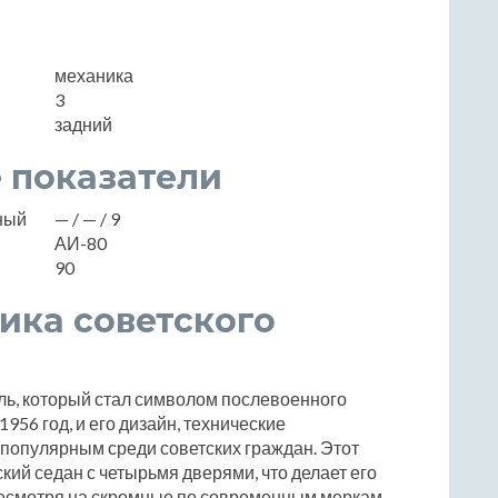
механика
3
задний
 показатели
нный
— / — / 9
АИ-80
90
сика советского
ль, который стал символом послевоенного
956 год, и его дизайн, технические
 популярным среди советских граждан. Этот
ий седан с четырьмя дверями, что делает его
Несмотря на скромные по современным меркам