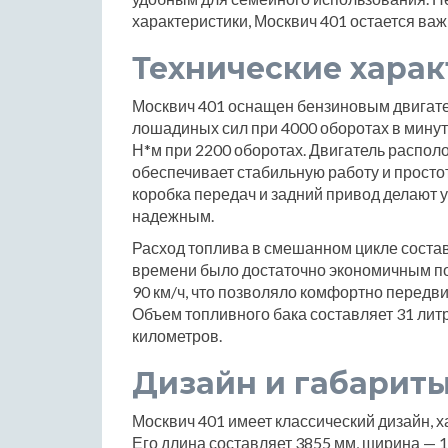
характеристики, Москвич 401 остается ва
Технические хара
Москвич 401 оснащен бензиновым двигате
лошадиных сил при 4000 оборотах в мину
Н*м при 2200 оборотах. Двигатель распол
обеспечивает стабильную работу и просто
коробка передач и задний привод делают
надежным.
Расход топлива в смешанном цикле составл
времени было достаточно экономичным по
90 км/ч, что позволяло комфортно передвига
Объем топливного бака составляет 31 литр
километров.
Дизайн и габарит
Москвич 401 имеет классический дизайн, 
Его длина составляет 3855 мм, ширина — 1