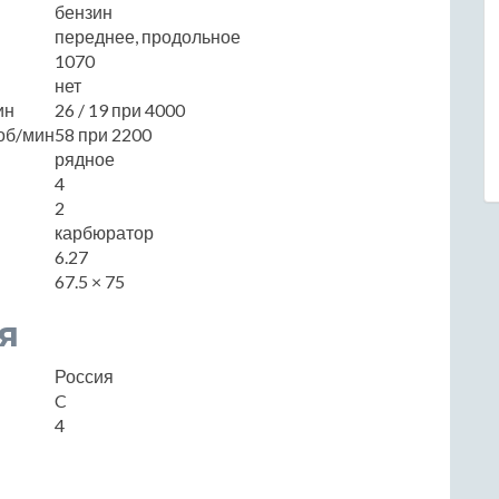
бензин
переднее, продольное
1070
нет
ин
26 / 19 при 4000
об/мин
58 при 2200
рядное
4
2
карбюратор
6.27
67.5 × 75
я
Россия
C
4