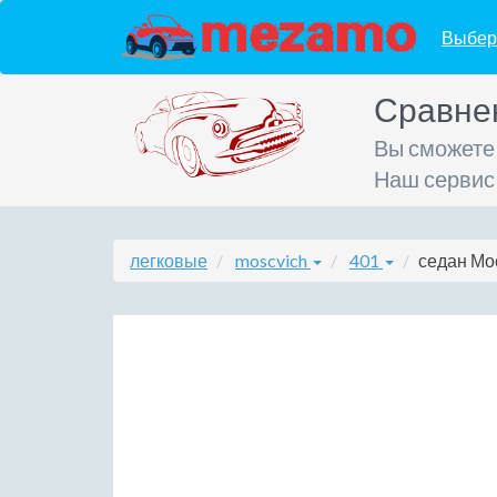
Выбер
Сравне
Вы сможете
Наш сервис
легковые
moscvich
401
седан Мос