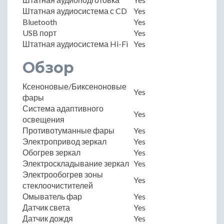
Штатная аудиосистема с CD
Yes
Bluetooth
Yes
USB порт
Yes
Штатная аудиосистема Hi-Fi
Yes
Обзор
Ксеноновые/Биксеноновые
Yes
фары
Система адаптивного
Yes
освещения
Противотуманные фары
Yes
Электропривод зеркал
Yes
Обогрев зеркал
Yes
Электроскладывание зеркал
Yes
Электрообогрев зоны
Yes
стеклоочистителей
Омыватель фар
Yes
Датчик света
Yes
Датчик дождя
Yes