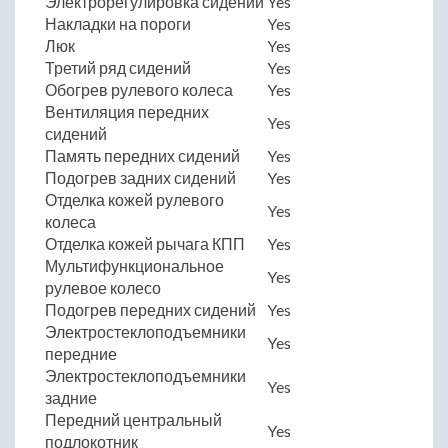
Электрорегулировка сидений
Yes
Накладки на пороги
Yes
Люк
Yes
Третий ряд сидений
Yes
Обогрев рулевого колеса
Yes
Вентиляция передних
Yes
сидений
Память передних сидений
Yes
Подогрев задних сидений
Yes
Отделка кожей рулевого
Yes
колеса
Отделка кожей рычага КПП
Yes
Мультифункциональное
Yes
рулевое колесо
Подогрев передних сидений
Yes
Электростеклоподъемники
Yes
передние
Электростеклоподъемники
Yes
задние
Передний центральный
Yes
подлокотник