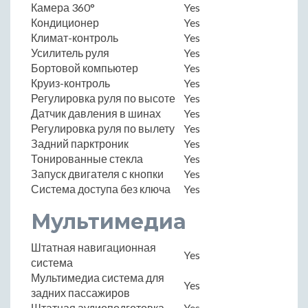
Камера 360°
Yes
Кондиционер
Yes
Климат-контроль
Yes
Усилитель руля
Yes
Бортовой компьютер
Yes
Круиз-контроль
Yes
Регулировка руля по высоте
Yes
Датчик давления в шинах
Yes
Регулировка руля по вылету
Yes
Задний парктроник
Yes
Тонированные стекла
Yes
Запуск двигателя с кнопки
Yes
Система доступа без ключа
Yes
Мультимедиа
Штатная навигационная
Yes
система
Мультимедиа система для
Yes
задних пассажиров
Штатная аудиоподготовка
Yes