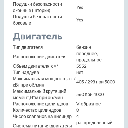
Подушки безопасности
Yes
оконные (шторки)
Подушки безопасности
Yes
боковые
Двигатель
Тип двигателя
бензин
переднее,
Расположение двигателя
продольное
Объем двигателя, см³
5552
Тип наддува
нет
Максимальная мощность,л.с./
405 / 298 при 5800
кВт при об/мин
Максимальный крутящий
560 при 4000
момент,Н*м при об/мин
Расположение цилиндров
V-образное
Количество цилиндров
8
Число клапанов на цилиндр
4
распределенный
Система питания двигателя