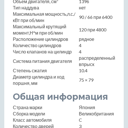
Объем двигателя, см³
1396
Тип наддува
нет
Максимальная мощность,л.с./
90 / 66 при 6400
кВт при об/мин
Максимальный крутящий
120 при 4800
момент,Н*м при об/мин
Расположение цилиндров
рядное
Количество цилиндров
4
Число клапанов на цилиндр
4
распределенный
Система питания двигателя
впрыск
Степень сжатия
10.4
Диаметр цилиндра и ход
75 × 79
поршня, мм
Общая информация
Страна марки
Япония
Сборка модели
Великобритания
Класс автомобиля
C
Количество дверей
3