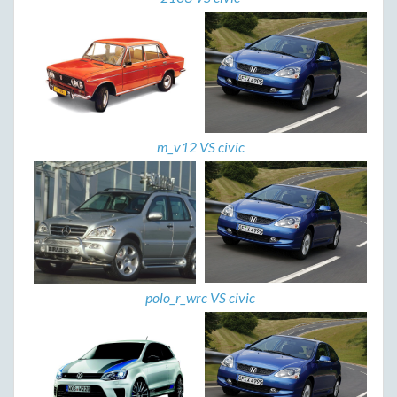
m_v12 VS civic
polo_r_wrc VS civic