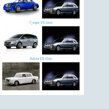
7_mpv VS civic
fulvia VS civic