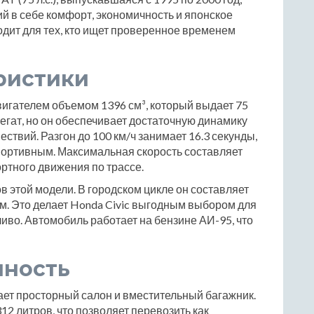
й в себе комфорт, экономичность и японское
одит для тех, кто ищет проверенное временем
ристики
вигателем объемом 1396 см³, который выдает 75
гат, но он обеспечивает достаточную динамику
ствий. Разгон до 100 км/ч занимает 16.3 секунды,
спортивным. Максимальная скорость составляет
ортного движения по трассе.
 этой модели. В городском цикле он составляет
0 км. Это делает Honda Civic выгодным выбором для
пливо. Автомобиль работает на бензине АИ-95, что
чность
ает просторный салон и вместительный багажник.
12 литров, что позволяет перевозить как