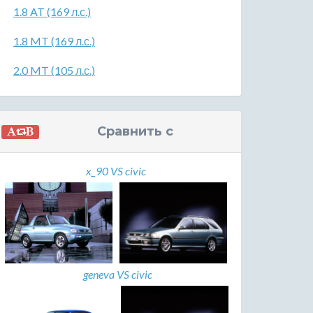
1.8 AT (169 л.с.)
1.8 MT (169 л.с.)
2.0 MT (105 л.с.)
Сравнить с
x_90 VS civic
geneva VS civic