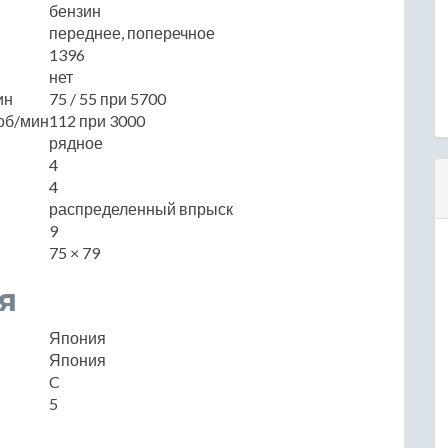
бензин
переднее, поперечное
1396
нет
ин
75 / 55 при 5700
об/мин
112 при 3000
рядное
4
4
распределенный впрыск
9
75 × 79
я
Япония
Япония
C
5