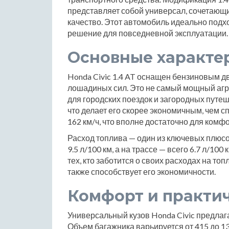
представляет собой универсал, сочетающи
качество. Этот автомобиль идеально подх
решение для повседневной эксплуатации.
Основные характе
Honda Civic 1.4 AT оснащен бензиновым д
лошадиных сил. Это не самый мощный агре
для городских поездок и загородных путеше
что делает его скорее экономичным, чем 
162 км/ч, что вполне достаточно для комф
Расход топлива — один из ключевых плюсов
9.5 л/100 км, а на трассе — всего 6.7 л/10
тех, кто заботится о своих расходах на то
также способствует его экономичности.
Комфорт и практи
Универсальный кузов Honda Civic предлаг
Объем багажника варьируется от 415 до 13