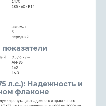
1470
185 / 60 / R14
автомат
5
передний
 показатели
нный
9.5 / 6.7 / —
АИ-95
162
16.3
(75 л.с.): Надежность и
дном флаконе
аслужил репутацию надежного и практичного
T (75 л.с.), выпускавшаяся с 1995 по 2000 год,