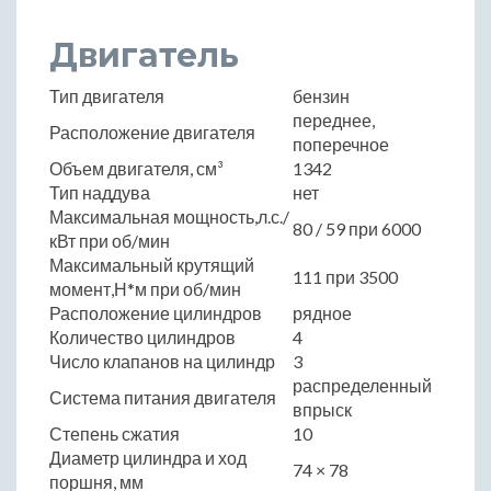
Двигатель
Тип двигателя
бензин
переднее,
Расположение двигателя
поперечное
Объем двигателя, см³
1342
Тип наддува
нет
Максимальная мощность,л.с./
80 / 59 при 6000
кВт при об/мин
Максимальный крутящий
111 при 3500
момент,Н*м при об/мин
Расположение цилиндров
рядное
Количество цилиндров
4
Число клапанов на цилиндр
3
распределенный
Система питания двигателя
впрыск
Степень сжатия
10
Диаметр цилиндра и ход
74 × 78
поршня, мм