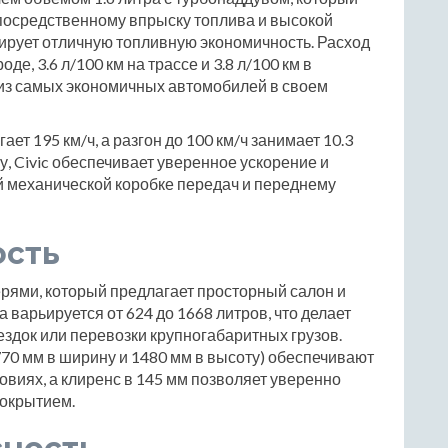
посредственному впрыску топлива и высокой
рирует отличную топливную экономичность. Расход
оде, 3.6 л/100 км на трассе и 3.8 л/100 км в
 из самых экономичных автомобилей в своем
т 195 км/ч, а разгон до 100 км/ч занимает 10.3
, Civic обеспечивает уверенное ускорение и
й механической коробке передач и переднему
ость
верями, который предлагает просторный салон и
варьируется от 624 до 1668 литров, что делает
здок или перевозки крупногабаритных грузов.
770 мм в ширину и 1480 мм в высоту) обеспечивают
овиях, а клиренс в 145 мм позволяет уверенно
покрытием.