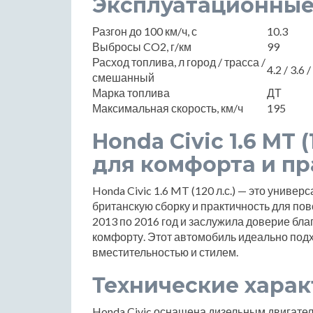
Эксплуатационные
Разгон до 100 км/ч, с
10.3
Выбросы CO2, г/км
99
Расход топлива, л город / трасса /
4.2 / 3.6 /
смешанный
Марка топлива
ДТ
Максимальная скорость, км/ч
195
Honda Civic 1.6 MT (
для комфорта и п
Honda Civic 1.6 MT (120 л.с.) — это универ
британскую сборку и практичность для по
2013 по 2016 год и заслужила доверие бла
комфорту. Этот автомобиль идеально подхо
вместительностью и стилем.
Технические хара
Honda Civic оснащена дизельным двигател