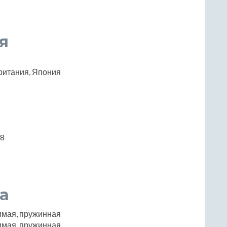
я
ритания, Япония
68
а
имая, пружинная
имая, пружинная