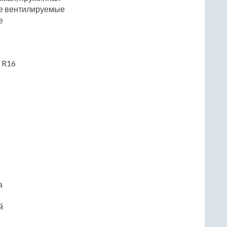
е вентилируемые
е
/ R16
а
й