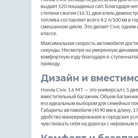
выдает 120 лошадиных сил. Благодаря не
степени сжатия (16:1), двигатель демонст
топлива составляет всего 4.2 л/100 км в гор
смешанном цикле. Это делает Civic одним
классе.
Максимальная скорость автомобиля достигае
секунды. Несмотря на умеренную динамику
комфортную езду благодаря 6-ступенчато
приводу.
Дизайн и вместим
Honda Civic 1.6 MT — это универсал с 5 д
вместительный багажник. Объем багажника 
его идеальным выбором для семейных пое
Габариты автомобиля (4590 мм в длину, 1
удобство маневрирования в городских усл
чувствовать себя на дорогах с неровным 