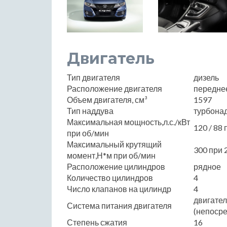
Двигатель
Тип двигателя
дизель
Расположение двигателя
передне
Объем двигателя, см³
1597
Тип наддува
турбона
Максимальная мощность,л.с./кВт
120 / 88
при об/мин
Максимальный крутящий
300 при 
момент,Н*м при об/мин
Расположение цилиндров
рядное
Количество цилиндров
4
Число клапанов на цилиндр
4
двигате
Система питания двигателя
(непоср
Степень сжатия
16