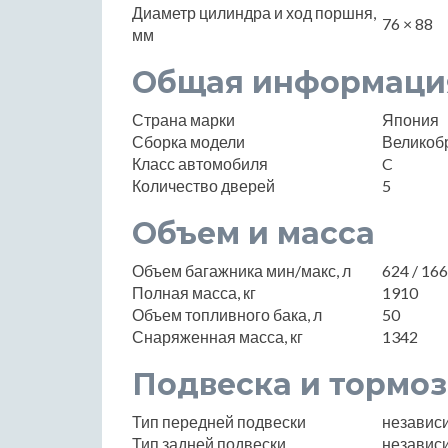
Диаметр цилиндра и ход поршня,
76 × 88
мм
Общая информаци
Страна марки
Япония
Сборка модели
Великоб
Класс автомобиля
C
Количество дверей
5
Объем и масса
Объем багажника мин/макс, л
624 / 16
Полная масса, кг
1910
Объем топливного бака, л
50
Снаряженная масса, кг
1342
Подвеска и тормоз
Тип передней подвески
независ
Тип задней подвески
независ