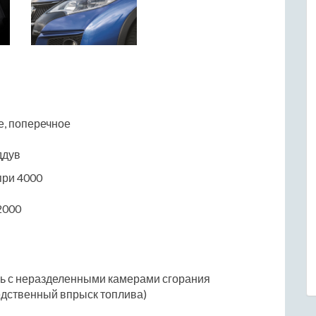
е, поперечное
ддув
 при 4000
2000
ль с неразделенными камерами сгорания
едственный впрыск топлива)