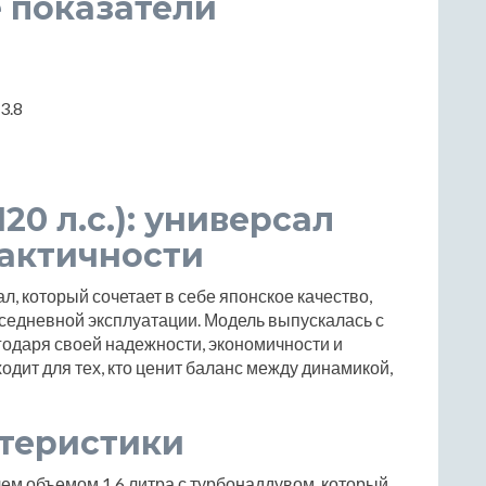
 показатели
 3.8
120 л.с.): универсал
рактичности
сал, который сочетает в себе японское качество,
вседневной эксплуатации. Модель выпускалась с
годаря своей надежности, экономичности и
дит для тех, кто ценит баланс между динамикой,
ктеристики
ем объемом 1.6 литра с турбонаддувом, который