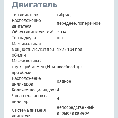
Двигатель
Тип двигателя
гибрид
Расположение
переднее, поперечное
двигателя
Объем двигателя, см³
2384
Тип наддува
нет
Максимальная
мощность,л.с./кВт при
182 / 134 при —
об/мин
Максимальный
крутящий момент,Н*м
undefined при —
при об/мин
Расположение
рядное
цилиндров
Количество цилиндров
4
Число клапанов на
4
цилиндр
непосредственный
Система питания
впрыск в камеру
двигателя