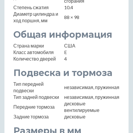
сгорания
Степень сжатия
10.4
Диаметр цилиндра и
88 × 98
ход поршня, мм
Общая информация
Страна марки
США
Класс автомобиля
E
Количество дверей
4
Подвеска и тормоза
Тип передней
независимая, пружинная
подвески
Тип задней подвески
независимая, пружинная
дисковые
Передние тормоза
вентилируемые
Задние тормоза
дисковые
Размеры в мм