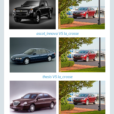
ascot_innova VS la_crosse
thesis VS la_crosse