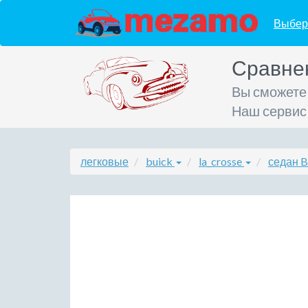
Выбер
Сравне
Вы сможете
Наш сервис
легковые
buick
la_crosse
седан B