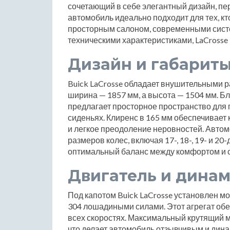
сочетающий в себе элегантный дизайн, пе
автомобиль идеально подходит для тех, кт
просторным салоном, современными сист
техническими характеристиками, LaCrosse 
Дизайн и габарит
Buick LaCrosse обладает внушительными р
ширина — 1857 мм, а высота — 1504 мм. Бл
предлагает просторное пространство для п
сиденьях. Клиренс в 165 мм обеспечивае
и легкое преодоление неровностей. Авто
размеров колес, включая 17-, 18-, 19- и 2
оптимальный баланс между комфортом и 
Двигатель и дина
Под капотом Buick LaCrosse установлен м
304 лошадиными силами. Этот агрегат обе
всех скоростях. Максимальный крутящий мо
что делает автомобиль отзывчивым и дин