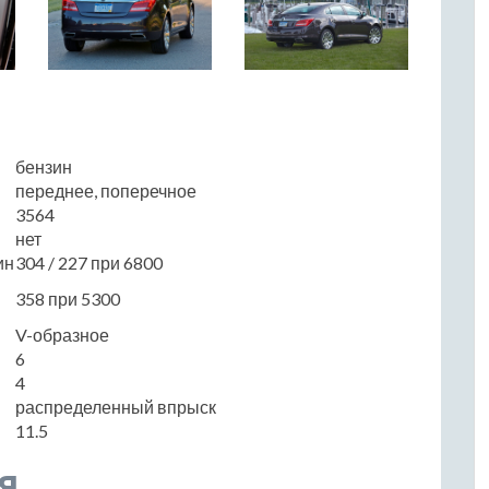
бензин
переднее, поперечное
3564
нет
ин
304 / 227 при 6800
358 при 5300
V-образное
6
4
распределенный впрыск
11.5
я