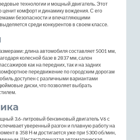
редовые технологии и мощный двигатель. Этот
о ценит комфорт и динамику вождения. С его
емами безопасности и впечатляющими
выделяется среди конкурентов в своем классе.
ы
азмерами: длина автомобиля составляет 5001 мм,
агодаря колесной базе в 2837 мм, салон
ассажиров как на передних, так и на задних
т комфортное передвижение по городским дорогам
мобиль доступен с различными вариантами
0-дюймовые диски, что позволяет выбрать
стилем.
мика
ощный 3.6-литровый бензиновый двигатель V6 с
спечивает уверенный разгон и плавную работу на
мент в 358 Н·м достигается уже при 5300 об/мин,
амичным. Шестиступенчатая автоматическая