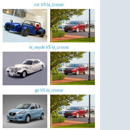
csr VS la_crosse
le_seyde VS la_crosse
go VS la_crosse