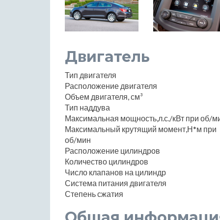
Двигатель
Тип двигателя
Расположение двигателя
Объем двигателя, см³
Тип наддува
Максимальная мощность,л.с./кВт при об/м
Максимальный крутящий момент,Н*м при
об/мин
Расположение цилиндров
Количество цилиндров
Число клапанов на цилиндр
Система питания двигателя
Степень сжатия
Общая информаци