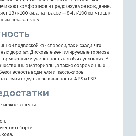
печивают комфортное и предсказуемое вождение.
т 13 л/100 км, а на трассе — 8.4 л/100 км, что для
йным показателем.
сность
нной подвеской как спереди, так и сзади, что
овных дорогах. Дисковые вентилируемые тормоза
 торможение и уверенность в любых условиях. В
ачественные материалы, а также современные
 Безопасность водителя и пассажиров
 включая подушки безопасности, ABS и ESP.
едостатки
e можно отнести:
он.
чество сборки.
 хода.