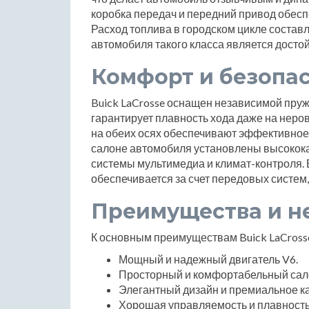
коробка передач и передний привод обес
Расход топлива в городском цикле составляе
автомобиля такого класса является досто
Комфорт и безопа
Buick LaCrosse оснащен независимой пружи
гарантирует плавность хода даже на нер
на обеих осях обеспечивают эффективное
салоне автомобиля установлены высокок
системы мультимедиа и климат-контроля.
обеспечивается за счет передовых систем,
Преимущества и н
К основным преимуществам Buick LaCross
Мощный и надежный двигатель V6.
Просторный и комфортабельный сал
Элегантный дизайн и премиальное ка
Хорошая управляемость и плавность