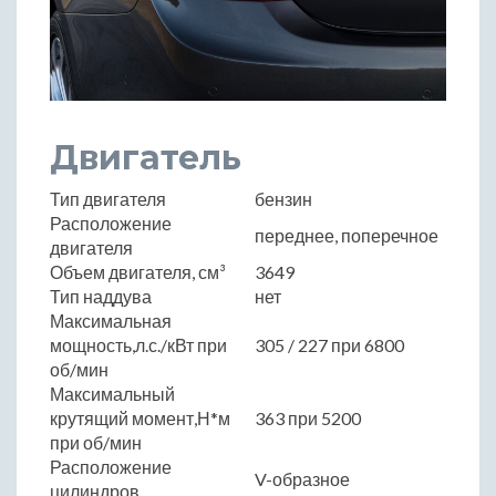
Двигатель
Тип двигателя
бензин
Расположение
переднее, поперечное
двигателя
Объем двигателя, см³
3649
Тип наддува
нет
Максимальная
мощность,л.с./кВт при
305 / 227 при 6800
об/мин
Максимальный
крутящий момент,Н*м
363 при 5200
при об/мин
Расположение
V-образное
цилиндров