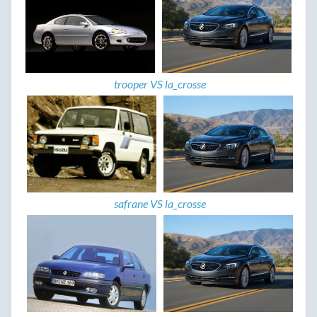
trooper VS la_crosse
safrane VS la_crosse