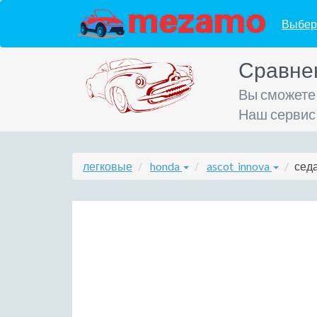
Выбер
Сравне
Вы сможете
Наш сервис
легковые
honda
ascot_innova
седа