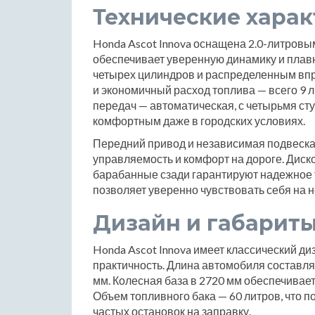
Технические хара
Honda Ascot Innova оснащена 2.0-литровы
обеспечивает уверенную динамику и плав
четырех цилиндров и распределенным впр
и экономичный расход топлива — всего 9 л
передач — автоматическая, с четырьмя ст
комфортным даже в городских условиях.
Передний привод и независимая подвеска
управляемость и комфорт на дороге. Дис
барабанные сзади гарантируют надежное 
позволяет уверенно чувствовать себя на 
Дизайн и габарит
Honda Ascot Innova имеет классический ди
практичность. Длина автомобиля составля
мм. Колесная база в 2720 мм обеспечивае
Объем топливного бака — 60 литров, что 
частых остановок на заправку.