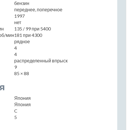
бензин
переднее, поперечное
1997
нет
ин
135 / 99 при 5400
об/мин
181 при 4300
рядное
4
4
распределенный впрыск
9
85 × 88
я
Япония
Япония
C
5