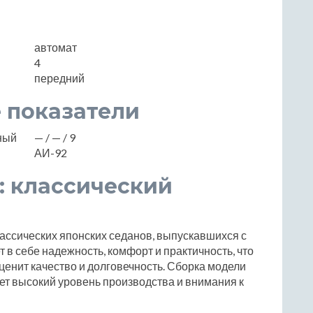
автомат
4
передний
 показатели
нный
— / — / 9
АИ-92
a: классический
лассических японских седанов, выпускавшихся с
т в себе надежность, комфорт и практичность, что
 ценит качество и долговечность. Сборка модели
ет высокий уровень производства и внимания к