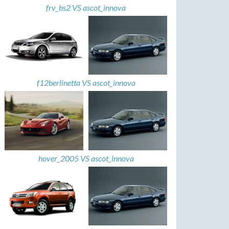
frv_bs2 VS ascot_innova
f12berlinetta VS ascot_innova
hover_2005 VS ascot_innova