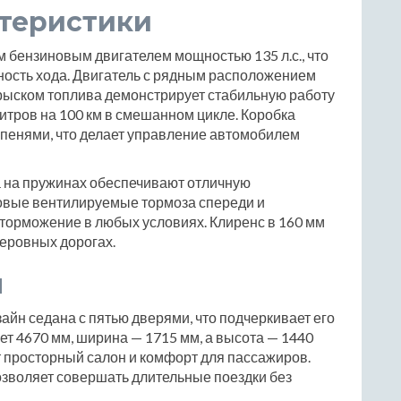
ктеристики
м бензиновым двигателем мощностью 135 л.с., что
ность хода. Двигатель с рядным расположением
ыском топлива демонстрирует стабильную работу
итров на 100 км в смешанном цикле. Коробка
упенями, что делает управление автомобилем
 на пружинах обеспечивают отличную
ковые вентилируемые тормоза спереди и
торможение в любых условиях. Клиренс в 160 мм
неровных дорогах.
ы
зайн седана с пятью дверями, что подчеркивает его
ет 4670 мм, ширина — 1715 мм, а высота — 1440
т просторный салон и комфорт для пассажиров.
позволяет совершать длительные поездки без